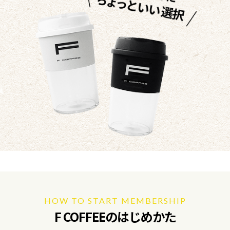
HOW TO START MEMBERSHIP
F COFFEEのはじめかた