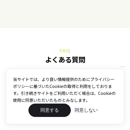
FAQ
よくある質問
F COFFEEをご利用のお客様やSta.オーナー様から多く寄せ
980
月額
円〜
当サイトでは、より良い情報提供のためにプライバシー
られるご質問と、その回答をまとめています。
お探しの情報
!
無料
1日1杯
ポリシーに基づいたCookieの取得と利用をしておりま
が見つからない場合は、お気軽にお問い合わせください。
す。引き続きサイトをご利用いただく場合は、Cookieの
使用に同意いただいたものとみなします。
ユーザー様
Sta.オーナー様
同意する
同意しない