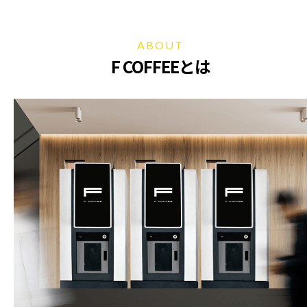
ABOUT
F COFFEEとは