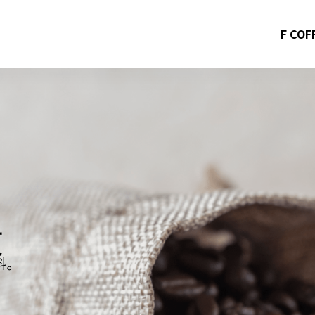
F CO
F COFFEEと
F COFFEE
受け取り方
会員制度につ